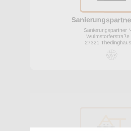
AT Bau Gmb
AT Bau GmbH
Verdener Weg 13
27337 Blender