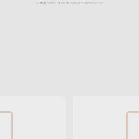
starken Partner für die verschiedenen Gewerke sind
r Nord
L
Nord
 46
sen